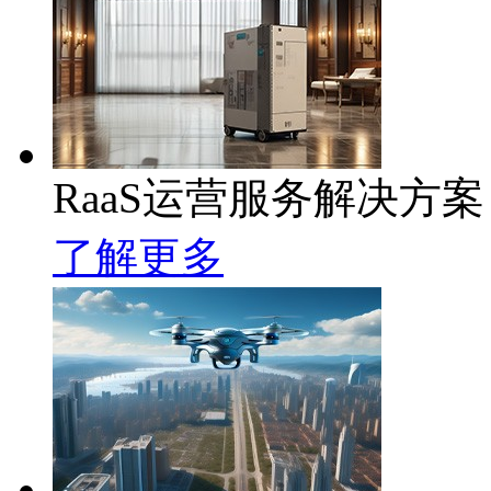
RaaS运营服务解决方案
了解更多