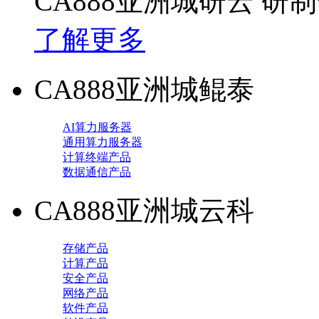
CA888亚洲城研云 
了解更多
CA888亚洲城鲲泰
AI算力服务器
通用算力服务器
计算终端产品
数据通信产品
CA888亚洲城云科
存储产品
计算产品
安全产品
网络产品
软件产品