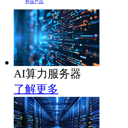
外设产品
AI算力服务器
了解更多