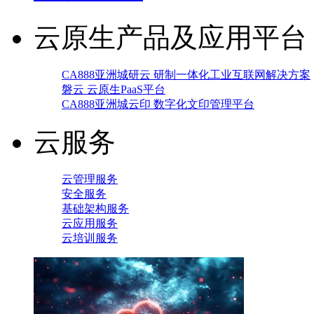
云原生产品及应用平台
CA888亚洲城研云 研制一体化工业互联网解决方案
磐云 云原生PaaS平台
CA888亚洲城云印 数字化文印管理平台
云服务
云管理服务
安全服务
基础架构服务
云应用服务
云培训服务