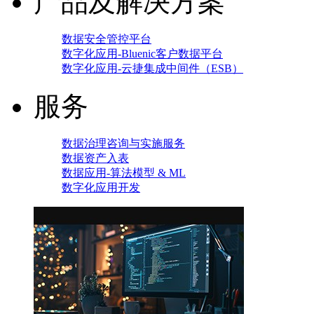
产品及解决方案
数据安全管控平台
数字化应用-Bluenic客户数据平台
数字化应用-云捷集成中间件（ESB）
服务
数据治理咨询与实施服务
数据资产入表
数据应用-算法模型 & ML
数字化应用开发