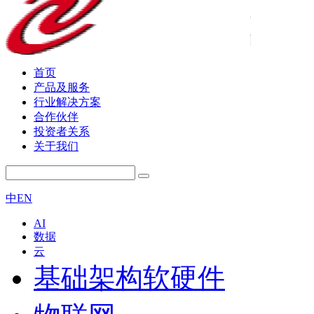
首页
产品及服务
行业解决方案
合作伙伴
投资者关系
关于我们
中
EN
AI
数据
云
基础架构软硬件