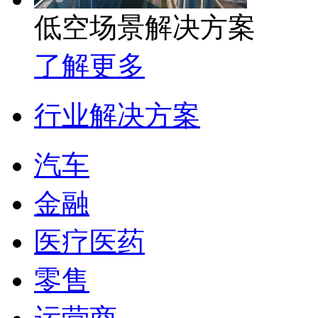
低空场景解决方案
了解更多
行业解决方案
汽车
金融
医疗医药
零售