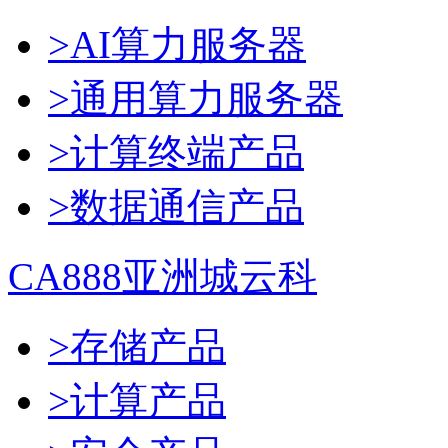
>AI算力服务器
>通用算力服务器
>计算终端产品
>数据通信产品
CA888亚洲城云科
>存储产品
>计算产品