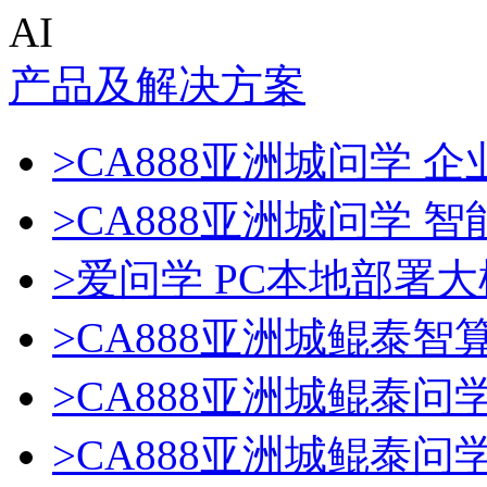
AI
产品及解决方案
>CA888亚洲城问学 企
>CA888亚洲城问学 
>爱问学 PC本地部署
>CA888亚洲城鲲泰智
>CA888亚洲城鲲泰问
>CA888亚洲城鲲泰问学