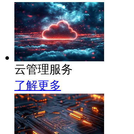
云管理服务
了解更多