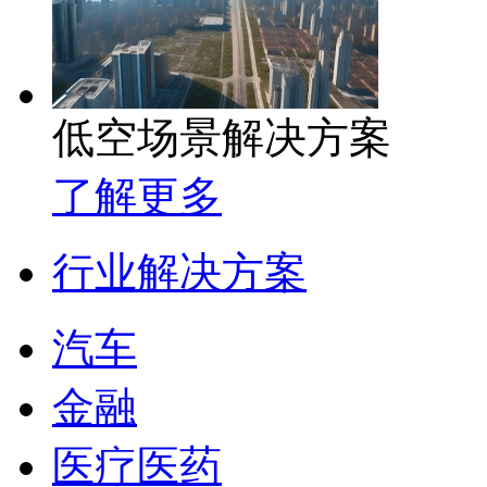
低空场景解决方案
了解更多
行业解决方案
汽车
金融
医疗医药