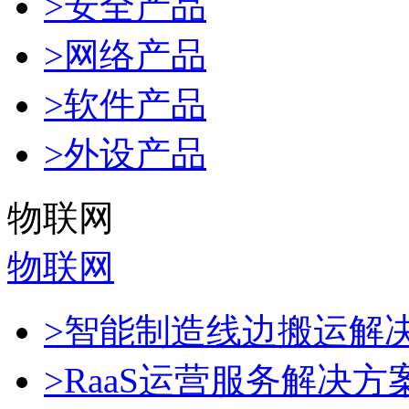
>安全产品
>网络产品
>软件产品
>外设产品
物联网
物联网
>智能制造线边搬运解
>RaaS运营服务解决方