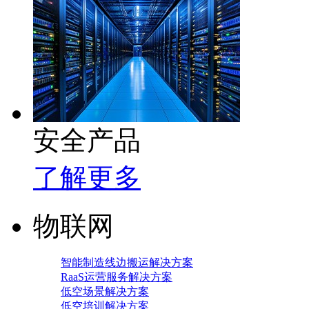
安全产品
了解更多
物联网
智能制造线边搬运解决方案
RaaS运营服务解决方案
低空场景解决方案
低空培训解决方案