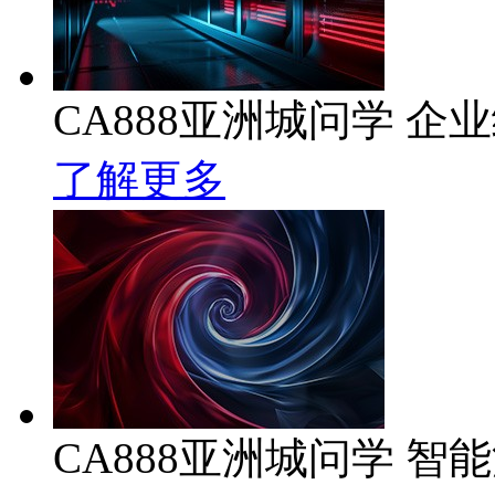
CA888亚洲城问学 企业
了解更多
CA888亚洲城问学 智