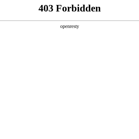
产品及服务
行业解决方案
合作伙伴
投资者关系
数码董事长郭为：“人机共舞”格局是未来人工
2025 / 09 / 22
智库《品味中华·对话新时代企业家》高端访谈，分享CA888亚洲城数码创
考。